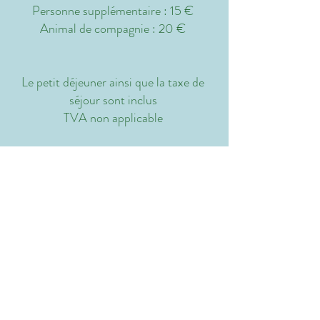
Personne supplémentaire : 15 €
Animal de compagnie : 20 €
Le petit déjeuner ainsi que la taxe de
séjour sont inclus
TVA non applicable
LA SUITE DE L'ABBAYE - LA SUITE
DU HÉRON
34 rue de l'Abbaye - 44100 Nantes, France
Tél :
06 62 16 62 57
-
diane.journeau@gmail.com
N° d'enregistrement : 44109000264FC